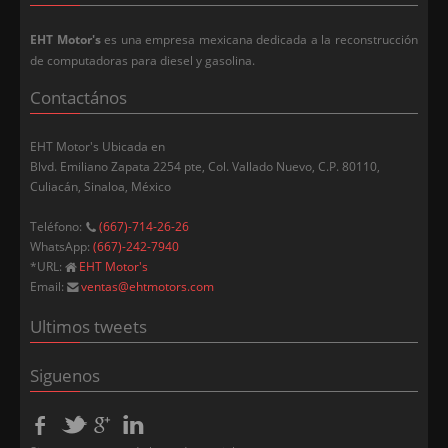
EHT Motor's
es una empresa mexicana dedicada a la reconstrucción
de computadoras para diesel y gasolina.
Contactános
EHT Motor's
Ubicada en
Blvd. Emiliano Zapata 2254 pte
, Col. Vallado Nuevo, C.P.
80110,
Culiacán
,
Sinaloa
,
México
Teléfono:
(667)-714-26-26
WhatsApp:
(667)-242-7940
*URL:
EHT Motor's
Email:
ventas@ehtmotors.com
Ultimos tweets
Siguenos