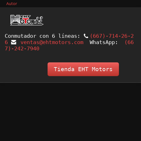
Autor
Conmutador con 6 líneas: 
(667)-714-26-2
6
ventas@ehtmotors.com
  WhatsApp: 
 (66
7)-242-7940 
Tienda EHT Motors