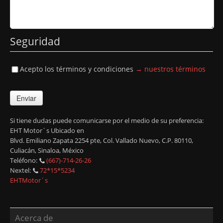
Seguridad
Acepto los términos y condiciones
→ nuestros términos
Enviar
Si tiene dudas puede comunicarse por el medio de su preferencia:
EHT Motor´s
Ubicado en
Blvd. Emiliano Zapata 2254 pte
, Col. Vallado Nuevo, C.P.
80110,
Culiacán
,
Sinaloa
,
México
Teléfono:
(667)-714-26-26
Nextel:
72*15*5234
EHTMotor´s
Acerca de