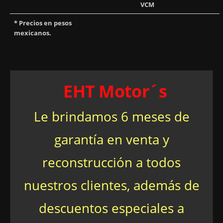
VCM
* Precios en pesos
mexicanos.
EHT Motor´s
Le brindamos 6 meses de
garantía en venta y
reconstrucción a todos
nuestros clientes, además de
descuentos especiales a