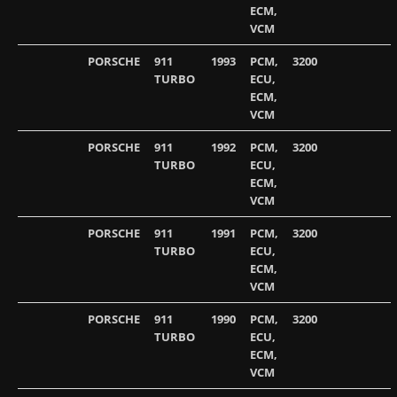
ECM,
VCM
PORSCHE
911
1993
PCM,
3200
TURBO
ECU,
ECM,
VCM
PORSCHE
911
1992
PCM,
3200
TURBO
ECU,
ECM,
VCM
PORSCHE
911
1991
PCM,
3200
TURBO
ECU,
ECM,
VCM
PORSCHE
911
1990
PCM,
3200
TURBO
ECU,
ECM,
VCM