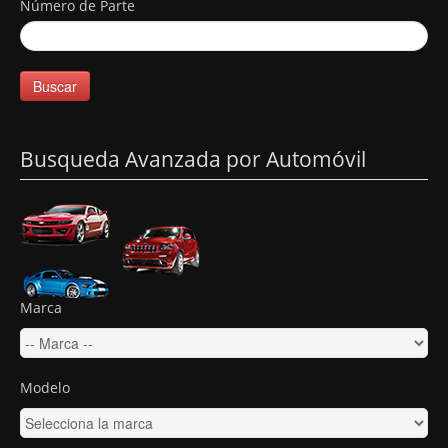
Número de Parte
Buscar
Busqueda Avanzada por Automóvil
Marca
Modelo