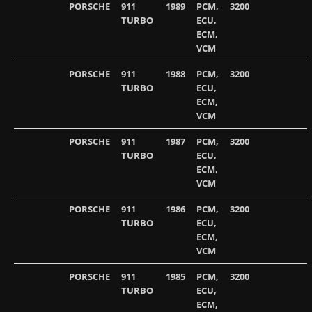
PORSCHE
911
1989
PCM,
3200
TURBO
ECU,
ECM,
VCM
PORSCHE
911
1988
PCM,
3200
TURBO
ECU,
ECM,
VCM
PORSCHE
911
1987
PCM,
3200
TURBO
ECU,
ECM,
VCM
PORSCHE
911
1986
PCM,
3200
TURBO
ECU,
ECM,
VCM
PORSCHE
911
1985
PCM,
3200
TURBO
ECU,
ECM,