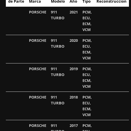
de Parte
Marca
Modelo
Año
Tipo
Reconstruccion
PORSCHE
911
2021
PCM,
TURBO
ECU,
ECM,
VCM
PORSCHE
911
2020
PCM,
TURBO
ECU,
ECM,
VCM
PORSCHE
911
2019
PCM,
TURBO
ECU,
ECM,
VCM
PORSCHE
911
2018
PCM,
TURBO
ECU,
ECM,
VCM
PORSCHE
911
2017
PCM,