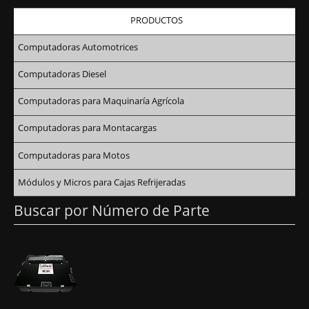
PRODUCTOS
Computadoras Automotrices
Computadoras Diesel
Computadoras para Maquinaría Agrícola
Computadoras para Montacargas
Computadoras para Motos
Módulos y Micros para Cajas Refrijeradas
Buscar por Número de Parte